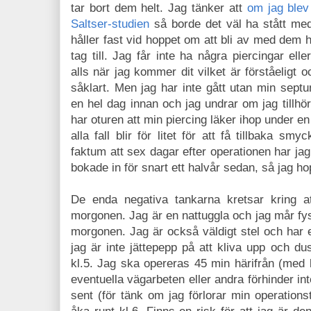
tar bort dem helt. Jag tänker att
om jag blev 
Saltser-studien
så borde det väl ha stått me
håller fast vid hoppet om att bli av med dem hel
tag till. Jag får inte ha några piercingar el
alls när jag kommer dit vilket är förståeligt o
såklart. Men jag har inte gått utan min septu
en hel dag innan och jag undrar om jag tillh
har oturen att min piercing läker ihop under en 
alla fall blir för litet för att få tillbaka sm
faktum att sex dagar efter operationen har jag
bokade in för snart ett halvår sedan, så jag ho
De enda negativa tankarna kretsar kring at
morgonen. Jag är en nattuggla och jag mår fysis
morgonen. Jag är också väldigt stel och har 
jag är inte jättepepp på att kliva upp och d
kl.5. Jag ska opereras 45 min härifrån (med bi
eventuella vägarbeten eller andra förhinder inte
sent (för tänk om jag förlorar min operations