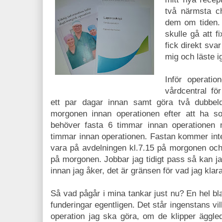
två närmsta c
dem om tiden.
skulle gå att 
fick direkt sva
mig och läste i
Inför operatio
vårdcentral för
ett par dagar innan samt göra två dubbel
morgonen innan operationen efter att ha s
behöver fasta 6 timmar innan operationen 
timmar innan operationen. Fastan kommer int
vara på avdelningen kl.7.15 på morgonen och 
på morgonen. Jobbar jag tidigt pass så kan j
innan jag åker, det är gränsen för vad jag klara
Så vad pågår i mina tankar just nu? En hel bl
funderingar egentligen. Det står ingenstans vi
operation jag ska göra, om de klipper äggled