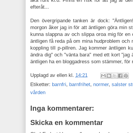
åka runt kl.6. Finns en risk för att jag är 
efteråt...
Den övergripande tanken är dock: "Äntligen
morgon åker jag in för att äntligen göra min s
kunna slappna av och slippa oroa mig för en
äntligen få reda på om mina hudproblem och 
koppling till p-pillren. Jag kommer äntligen 
ändra dig" och "vänta bara" med ett kort "jag 
äntligen ha en bloggadress som stämmer, för
Upplagd av
ellen
kl.
14:21
Etiketter:
barnfri
,
barnfrihet
,
normer
,
salster s
vården
Inga kommentarer:
Skicka en kommentar