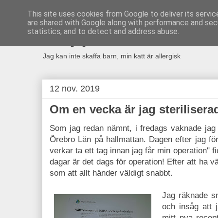
This site uses cookies from Google to deliver its servic
are shared with Google along with performance and secu
snippad.se
statistics, and to detect and address abuse.
Jag kan inte skaffa barn, min katt är allergisk
12 nov. 2019
Om en vecka är jag sterilisera
Som jag redan nämnt, i fredags vaknade jag ti
Örebro Län på hallmattan. Dagen efter jag för
verkar ta ett tag innan jag får min operation"
dagar är det dags för operation! Efter att ha v
som att allt händer väldigt snabbt.
Jag räknade sn
och insåg att 
mitt nya recept